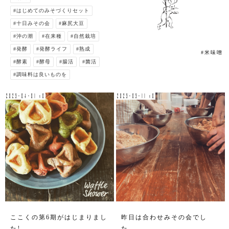
#はじめてのみそづくりセット
#十日みその会
#麻尻大豆
#沖の潮
#在来種
#自然栽培
#発酵
#発酵ライフ
#熟成
#米味噌
#酵素
#酵母
#腸活
#菌活
#調味料は良いものを
2023-04-01 v0
2023-03-11 v0
ここくの第6期がはじまりまし
昨日は合わせみその会でし
た！
た。