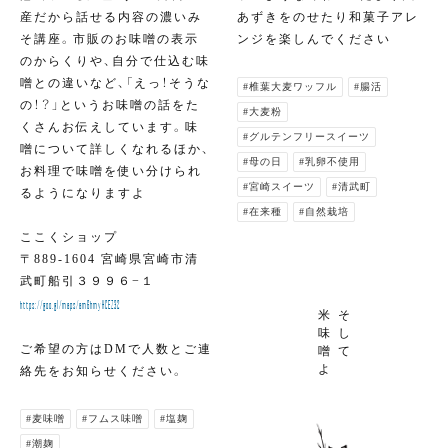
産だから話せる内容の濃いみ
あずきをのせたり和菓子アレ
そ講座。市販のお味噌の表示
ンジを楽しんでください
のからくりや、自分で仕込む味
噌との違いなど、「えっ！そうな
#椎葉大麦ワッフル
#腸活
の！？」というお味噌の話をた
#大麦粉
くさんお伝えしています。味
#グルテンフリースイーツ
噌について詳しくなれるほか、
#母の日
#乳卵不使用
お料理で味噌を使い分けられ
#宮崎スイーツ
#清武町
るようになりますよ
#在来種
#自然栽培
ここくショップ
〒889-1604 宮崎県宮崎市清
武町船引３９９６−１
https://goo.gl/maps/am6hmyHCEZ32
米
そ
味
し
ご希望の方はDMで人数とご連
噌
て
よ
絡先をお知らせください。
#麦味噌
#フムス味噌
#塩麹
#潮麹