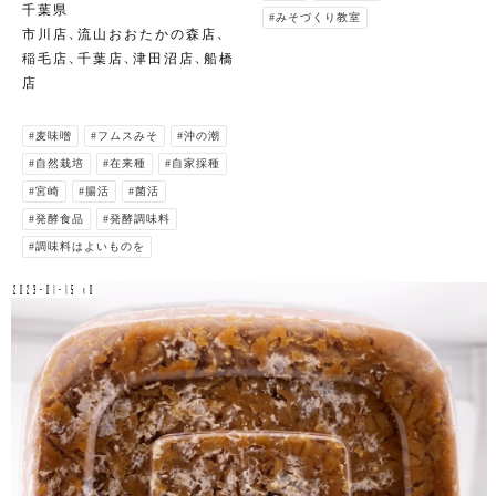
千葉県
#みそづくり教室
市川店、流山おおたかの森店、
稲毛店、千葉店、津田沼店、船橋
店
#麦味噌
#フムスみそ
#沖の潮
#自然栽培
#在来種
#自家採種
#宮崎
#腸活
#菌活
#発酵食品
#発酵調味料
#調味料はよいものを
2023-01-15 v0