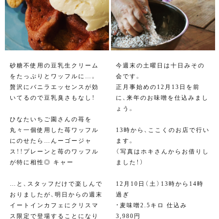
砂糖不使用の豆乳生クリーム
今週末の土曜日は十日みその
をたっぷりとワッフルに…。
会です。
贅沢にバニラエッセンスが効
正月事始めの12月13日を前
いてるので豆乳臭さもなし！
に、来年のお味噌を仕込みまし
ょう。
ひなたいちご園さんの苺を
丸々一個使用した苺ワッフル
13時から、ここくのお店で行い
にのせたら…んーゴージャ
ます。
ス！！プレーンと苺のワッフル
（写真はホキさんからお借りし
が特に相性◎ キャー
ました！）
…と、スタッフだけで楽しんで
12月10日（土）13時から14時
おりましたが、明日からの週末
過ぎ⁣
イートインカフェにクリスマ
・麦味噌2.5キロ 仕込み
ス限定で登場することになり
3,980円⁣