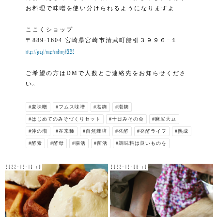
お料理で味噌を使い分けられるようになりますよ
ここくショップ
〒889-1604 宮崎県宮崎市清武町船引３９９６−１
https://goo.gl/maps/am6hmyHCEZ32
ご希望の方はDMで人数とご連絡先をお知らせくださ
い。
#麦味噌
#フムス味噌
#塩麹
#潮麹
#はじめてのみそづくりセット
#十日みその会
#麻尻大豆
#沖の潮
#在来種
#自然栽培
#発酵
#発酵ライフ
#熟成
#酵素
#酵母
#腸活
#菌活
#調味料は良いものを
2022-12-16 v0
2022-12-08 v0