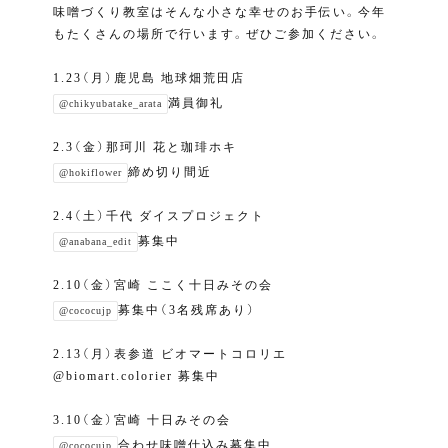
味噌づくり教室はそんな小さな幸せのお手伝い。今年
もたくさんの場所で行います。ぜひご参加ください。
1.23（月）鹿児島 地球畑荒田店
満員御礼
@chikyubatake_arata
2.3（金）那珂川 花と珈琲ホキ
締め切り間近
@hokiflower
2.4（土）千代 ダイスプロジェクト
募集中
@anabana_edit
2.10（金）宮崎 ここく十日みその会
募集中（3名残席あり）
@cococujp
2.13（月）表参道 ビオマートコロリエ
@biomart.colorier 募集中
3.10（金）宮崎 十日みその会
合わせ味噌仕込み募集中
@cococujp