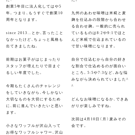
創業5年目に法人化してはや5
年。つまり、もうすぐで創業10
九州のあわせ味噌は米糀と麦
周年となります。
麹を仕込みの段階から合わせ
る合わせ麹。一般的に売られ
since 2013…とか、言ったこと
ているものは8:2や9:1でほと
なかったけど、ちょっと風格も
んど米糀で仕込まれているの
出てきましたね。
で甘い味噌になります。
前期はお菓子がはじまったり
自分で仕込むから自分の好き
スタッフが増えたりで目まぐ
な割合で仕込めるのが面白い
るしい年度でした。
ところ。5:5や7:3など、みな悩
みながら決められていました^
今期もたくさんのチャレンジ
^
をしていきながら、今しかない
大切なものを大切にするため
どんなお味噌になるか、できあ
に、前に進んでいきたいと思い
がりが楽しみですね。
ます。
次回は4月10日（月）麦みその
小さなワッフルが沢山入って
会です。
お得なワッフルシャワー、沢山