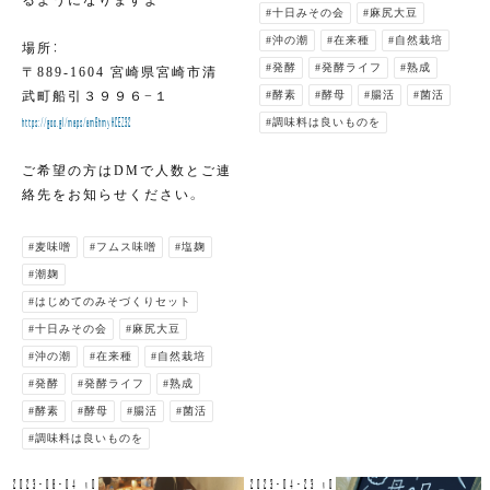
るようになりますよ
#十日みその会
#麻尻大豆
#沖の潮
#在来種
#自然栽培
場所：
#発酵
#発酵ライフ
#熟成
〒889-1604 宮崎県宮崎市清
武町船引３９９６−１
#酵素
#酵母
#腸活
#菌活
https://goo.gl/maps/am6hmyHCEZ32
#調味料は良いものを
ご希望の方はDMで人数とご連
絡先をお知らせください。
#麦味噌
#フムス味噌
#塩麹
#潮麹
#はじめてのみそづくりセット
#十日みその会
#麻尻大豆
#沖の潮
#在来種
#自然栽培
#発酵
#発酵ライフ
#熟成
#酵素
#酵母
#腸活
#菌活
#調味料は良いものを
2023-08-04 v0
2023-04-23 v0