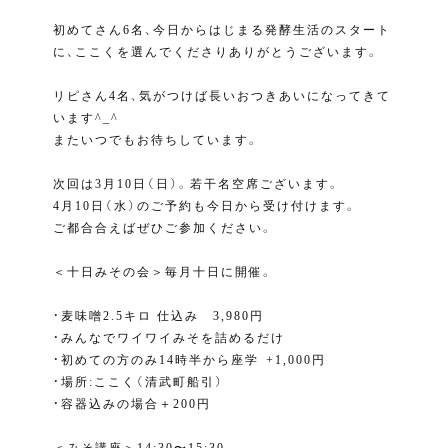
初めてさん6名、今日からはじまる発酵生活のスタート
に、ここくを選んでくださりありがとうございます。
リピさん4名、気がつけば長いおつきあいになってきて
います^_^
またいつでもお待ちしています。
次回は3月10日（日）。若干名空席ございます。
4月10日（水）のご予約も今日から受け付けます。
ご都合合えばぜひご参加ください。
＜十日みその会＞毎月十日に開催。
・麦味噌2.5キロ 仕込み 3,980円⁣
・みんなでワイワイみそを詰めるだけ⁣
・初めての方のみ14時半から座学⁣ +1,000円
・場所:ここく（清武町船引）⁣
⁣・容器込みの場合＋200円⁣
⁣⁣