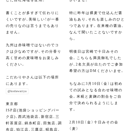
書くことが多すぎて伝わりに
特に昨年は裸麦で仕込んだ醤
くいですが、美味しい！が一番
油もあり、それも楽しみのひと
の売りなのは言うまでもあり
つであります。在来種の醤油、
ません。
なんて聞いたことないですか
ら。
九州は赤味噌ではないのでコ
クは少なめですが、その分香り
明後日は宮崎で十日みその
高く甘めの麦味噌をお楽しみ
会。こちらも満員御礼でした
ください。
が、2名欠員が出たのでご参加
希望の方はDMくださいませ。
こだわりやさんは以下の場所
にあります。
ちなみに3月10日（金）は初め
ての試みとなる合わせ味噌の
@kodawariya
会。米糀と麦麹の割合をご自
分で決められるようにしま
東京都
す。
ISP店(池袋ショッピングパー
ク店)、西武池袋店、新宿店、三
2月10日（金）十日みその会
軒茶屋店、錦糸町店、田無店、調
（麦）
布店、狛江店、三鷹店、昭島店、