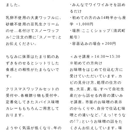
ました。
・みんなでワイワイみそを詰め
るだけ⁣
乳卵不使用の大麦ワッフルに、
・初めての方のみ14時半から座
砂糖不使用の豆乳生クリーム
学⁣ +1,000円
のせ…名付けてスノーワッフ
・場所:ここくショップ（清武町
ル！ご注文の際に「スノーで」と
船引）⁣
お伝えください。
⁣・容器込みの場合＋200円⁣
⁣⁣
ちなみに抹茶はたまり餡のあ
＜みそ講座＞14:30〜15:30
ずきをのせるとシットリした
※初めての方向け
食感との相性がたまらないで
お味噌をはじめて仕込む方に
す。
受けていただいています。カ
ビの見分け方、処理の仕方の
クリスマスワッフルセットの
他、大豆、麦、塩、すべて自社生
受付や、各種贈り物も受付中。
産だから話せる内容の濃いみ
定番化してきたスパイス味噌
そ講座。市販のお味噌の表示
カレーももちろんご用意して
のからくりや、自分で仕込む味
おります。
噌との違いなど、「えっ！そうな
の！？」というお味噌の話をた
ようやく気温が低くなり、年の
くさんお伝えしています。味