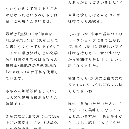
んありがとうございました^ ^
なかなか近くで買えるところ
がなかったというみなさまは
今回は珍しくほとんどの方が
是非ご利用くださいませ。
味噌づくり経験者。
最近は「無添加」や「無農薬」
そのせいか、昨年の醤油づくり
「自然栽培」などは表示として
ワークショップにまで話が及
は書けなくなっていますが、こ
び、早くも次回は熟成したマイ
こくの味噌は酒精などの化学
味噌を持ち寄って食べ比べな
調味料無添加なのはもちろん、
がら醤油作りをしよう！という
無農薬・無肥料の自然栽培の
話になりました。
「在来種」の自社原料を使用し
ています。
醤油づくりは6月のご案内にな
りますので、もうしばらくお待
もちろん加熱殺菌もしていま
ちくださいね。
せんので酵母も酵素もいきた
味噌です。
昨年ご参加いただいた方も、も
うずいぶん美味しくなってい
さらに塩は、船で沖に出て汲み
ると思いますが！…あと半年ぐ
上げた黒潮をじんわり結晶化
らいはお世話してあげてくだ
した自社海塩を使用。
さいませ。