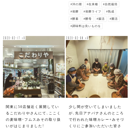
#沖の潮
#在来種
#自然栽培
#発酵
#発酵ライフ
#熟成
#酵素
#酵母
#腸活
#菌活
#調味料は良いものを
2023-02-17 v0
2023-02-08 v0
関東に50店舗近く展開してい
少し間が空いてしまいました
るこだわりやさんにて、ここく
が、先日アナバナさんのところ
の麦味噌・フムスみその取り扱
で行われた味噌カレー+みそづ
いがはじまりました！
くりにご参加いただいた皆さ