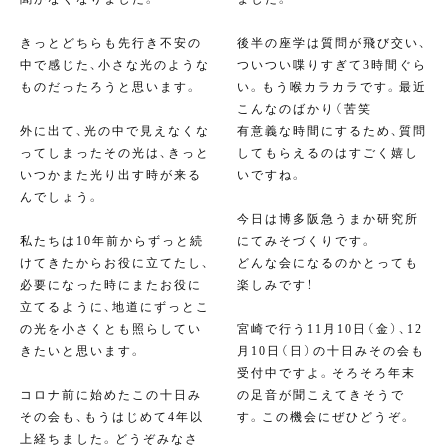
きっとどちらも先行き不安の
後半の座学は質問が飛び交い、
中で感じた、小さな光のような
ついつい喋りすぎて3時間ぐら
ものだったろうと思います。
い。もう喉カラカラです。最近
こんなのばかり（苦笑
外に出て、光の中で見えなくな
有意義な時間にするため、質問
ってしまったその光は、きっと
してもらえるのはすごく嬉し
いつかまた光り出す時が来る
いですね。
んでしょう。
今日は博多阪急うまか研究所
私たちは10年前からずっと続
にてみそづくりです。
けてきたからお役に立てたし、
どんな会になるのかとっても
必要になった時にまたお役に
楽しみです！
立てるように、地道にずっとこ
の光を小さくとも照らしてい
宮崎で行う11月10日（金）、12
きたいと思います。
月10日（日）の十日みその会も
受付中ですよ。そろそろ年末
コロナ前に始めたこの十日み
の足音が聞こえてきそうで
その会も、もうはじめて4年以
す。この機会にぜひどうぞ。
上経ちました。どうぞみなさ