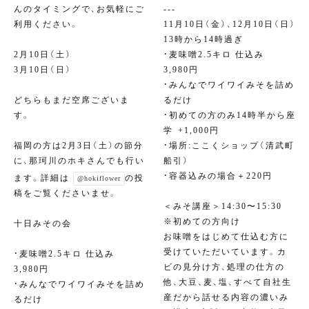
んのタイミングで、お気軽にご
---
利用ください。
11月10日（金）、12月10日（日）
13時から14時過ぎ⁣
2月10日（土）
・麦味噌2.5キロ 仕込み
3月10日（日）
3,980円⁣
・みんなでワイワイみそを詰め
どちらもまだ空席ございま
るだけ⁣
す。
・初めての方のみ14時半から座
学⁣ +1,000円
福岡の方は2月3日（土）の節分
・場所:ここくショップ（清武町
に、那珂川のホキさんでも行い
船引）⁣
⁣・容器込みの場合＋220円⁣
ます。詳細は
の投
@hokiflower
⁣⁣
稿をご覧くださいませ。
＜みそ講座＞14:30〜15:30
※初めての方向け
十日みその会
お味噌をはじめて仕込む方に
受けていただいています。カ
・麦味噌2.5キロ 仕込み
ビの見分け方、処理の仕方の
3,980円⁣
他、大豆、麦、塩、すべて自社生
・みんなでワイワイみそを詰め
産だから話せる内容の濃いみ
るだけ⁣