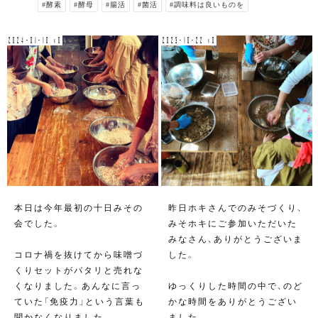
#酵素
#酵母
#腸活
#菌活
#調味料は良いものを
2024-01-10 v0
2023-10-22 v0
本日は今年最初の十日みその
昨日ホキさんでのみそづくり、
会でした。
みそホキにご参加いただいた
みなさん、ありがとうございま
コロナ禍を抜けてから味噌づ
した。
くりセットがパタリと売れな
くなりました。あんなに言っ
ゆっくりした時間の中で、のど
ていた「免疫力」という言葉も
かな時間をありがとうござい
聞かなくなりました。
ました。