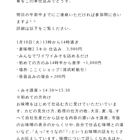
春をこの寒仕込みでどうぞ。
明日の午前中までにご連絡いただければ参加間に合い
ますよ^ ^
詳細は以下をご覧ください。
1月10日（火）13時から14時過ぎ⁣
・麦味噌2.5キロ 仕込み 3,980円⁣
・みんなでワイワイみそを詰めるだけ⁣
・初めての方のみ14時半から座学⁣ +1,000円
・場所:ここくショップ（清武町船引）⁣
⁣・容器込みの場合＋200円⁣
⁣⁣
＜みそ講座＞14:30〜15:30
※初めての方向け
お味噌をはじめて仕込む方に受けていただいていま
す。カビの見分け方、処理の仕方の他、大豆、麦、塩、す
べて自社生産だから話せる内容の濃いみそ講座。市販
のお味噌の表示のからくりや、自分で仕込む味噌との違
いなど、「えっ！そうなの！？」というお味噌の話をたくさ
んお伝えしています。味噌について詳しくなれるほか、