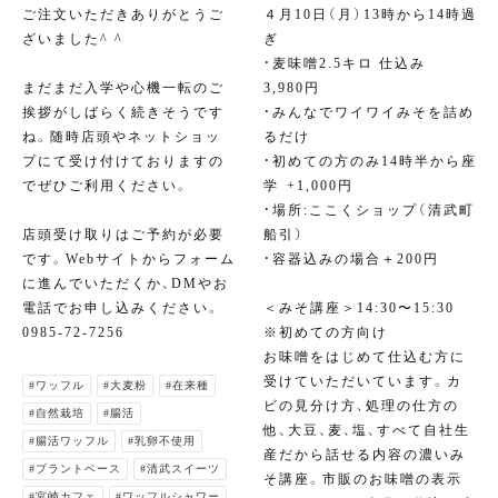
ご注文いただきありがとうご
４月10日（月）13時から14時過
ざいました^ ^
ぎ⁣
・麦味噌2.5キロ 仕込み
まだまだ入学や心機一転のご
3,980円⁣
挨拶がしばらく続きそうです
・みんなでワイワイみそを詰め
ね。随時店頭やネットショッ
るだけ⁣
プにて受け付けておりますの
・初めての方のみ14時半から座
でぜひご利用ください。
学⁣ +1,000円
・場所:ここくショップ（清武町
店頭受け取りはご予約が必要
船引）⁣
です。Webサイトからフォーム
⁣・容器込みの場合＋200円⁣
に進んでいただくか、DMやお
⁣⁣
電話でお申し込みください。
＜みそ講座＞14:30〜15:30
0985-72-7256
※初めての方向け
お味噌をはじめて仕込む方に
受けていただいています。カ
#ワッフル
#大麦粉
#在来種
ビの見分け方、処理の仕方の
#自然栽培
#腸活
他、大豆、麦、塩、すべて自社生
#腸活ワッフル
#乳卵不使用
産だから話せる内容の濃いみ
#プラントベース
#清武スイーツ
そ講座。市販のお味噌の表示
#宮崎カフェ
#ワッフルシャワー