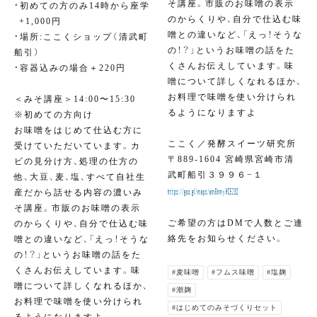
そ講座。市販のお味噌の表示
・初めての方のみ14時から座学
のからくりや、自分で仕込む味
⁣ +1,000円
噌との違いなど、「えっ！そうな
・場所:ここくショップ（清武町
の！？」というお味噌の話をた
船引）⁣
くさんお伝えしています。味
⁣・容器込みの場合＋220円⁣
噌について詳しくなれるほか、
⁣⁣
お料理で味噌を使い分けられ
＜みそ講座＞14:00〜15:30
るようになりますよ
※初めての方向け
お味噌をはじめて仕込む方に
ここく／発酵スイーツ研究所
受けていただいています。カ
〒889-1604 宮崎県宮崎市清
ビの見分け方、処理の仕方の
武町船引３９９６−１
他、大豆、麦、塩、すべて自社生
産だから話せる内容の濃いみ
https://goo.gl/maps/am6hmyHCEZ32
そ講座。市販のお味噌の表示
ご希望の方はDMで人数とご連
のからくりや、自分で仕込む味
絡先をお知らせください。
噌との違いなど、「えっ！そうな
の！？」というお味噌の話をた
くさんお伝えしています。味
#麦味噌
#フムス味噌
#塩麹
噌について詳しくなれるほか、
#潮麹
お料理で味噌を使い分けられ
#はじめてのみそづくりセット