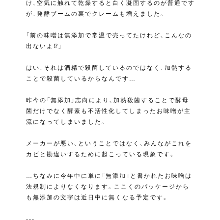
け、空気に触れて乾燥すると白く凝固するのが普通です
が、発酵ブームの裏でクレームも増えました。
「前の味噌は無添加で常温で売ってたけれど、こんなの
出ないよ⁉︎」
はい、それは酒精で殺菌しているのではなく、加熱する
ことで殺菌しているからなんです…
昨今の「無添加」志向により、加熱殺菌することで酵母
菌だけでなく酵素も不活性化してしまったお味噌が主
流になってしまいました。
メーカーが悪い、ということではなく、みんながこれを
カビと勘違いするために起こっている現象です。
…ちなみに今年中に単に「無添加」と書かれたお味噌は
法規制によりなくなります。ここくのパッケージから
も無添加の文字は近日中に無くなる予定です。
---