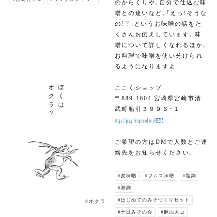
のからくりや、自分で仕込む味
噌との違いなど、「えっ！そうな
の！？」というお味噌の話をた
くさんお伝えしています。味
噌について詳しくなれるほか、
お料理で味噌を使い分けられ
るようになりますよ
オ
ぼ
ここくショップ
ク
く
〒889-1604 宮崎県宮崎市清
ラ
は
武町船引３９９６−１
？
https://goo.gl/maps/am6hmyHCEZ32
ご希望の方はDMで人数とご連
絡先をお知らせください。
#麦味噌
#フムス味噌
#塩麹
#潮麹
#はじめてのみそづくりセット
#オクラ
#十日みその会
#麻尻大豆