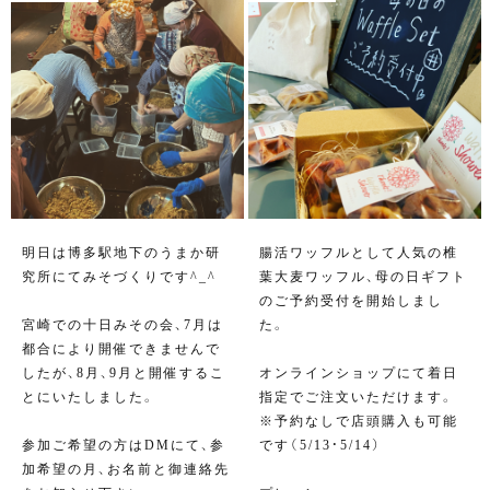
明日は博多駅地下のうまか研
腸活ワッフルとして人気の椎
究所にてみそづくりです^_^
葉大麦ワッフル、母の日ギフト
のご予約受付を開始しまし
宮崎での十日みその会、7月は
た。
都合により開催できませんで
したが、8月、9月と開催するこ
オンラインショップにて着日
とにいたしました。
指定でご注文いただけます。
※予約なしで店頭購入も可能
参加ご希望の方はDMにて、参
です（5/13・5/14）
加希望の月、お名前と御連絡先