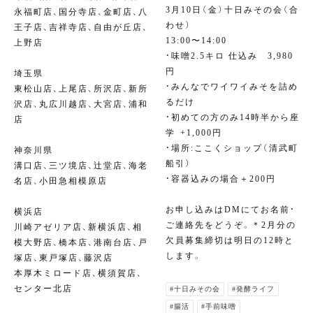
3月10日（金）十日みその会（合
永福町店、国分寺店、金町店、八
わせ）
王子店、吉祥寺店、自由が丘店、
13:00〜14:00
上野店
・味噌2.5キロ 仕込み 3,980
円⁣
埼玉県
・みんなでワイワイみそを詰め
東松山店、上尾店、所沢店、新所
るだけ⁣
沢店、丸広川越店、大宮店、浦和
・初めての方のみ14時半から座
店
学⁣ +1,000円
・場所:ここくショップ（清武町
神奈川県
船引）⁣
溝口店、三ツ境店、辻堂店、海老
⁣・容器込みの場合＋200円⁣
名店、小田急相模原店
お申し込みはDMにてお名前・
横浜店
ご連絡先をどうぞ。＊2月分の
川崎アゼリア店、新横浜店、相
欠員募集締切は明日の12時と
模大野店、橋本店、港南台店、戸
します。
塚店、東戸塚店、藤沢店
本厚木ミロード店、横須賀店、
センター北店
#十日みその会
#発酵ライフ
#腸活
#手前味噌