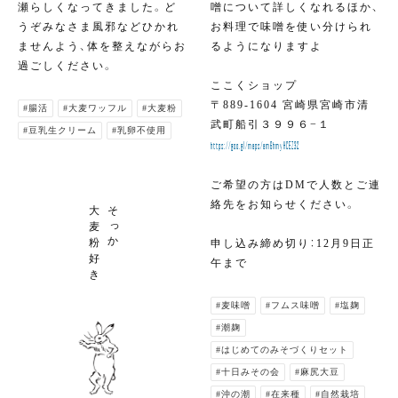
瀬らしくなってきました。ど
噌について詳しくなれるほか、
うぞみなさま風邪などひかれ
お料理で味噌を使い分けられ
ませんよう、体を整えながらお
るようになりますよ
過ごしください。
ここくショップ
〒889-1604 宮崎県宮崎市清
#腸活
#大麦ワッフル
#大麦粉
武町船引３９９６−１
#豆乳生クリーム
#乳卵不使用
https://goo.gl/maps/am6hmyHCEZ32
ご希望の方はDMで人数とご連
絡先をお知らせください。
大
そ
っ
麦
か
粉
申し込み締め切り：12月9日正
好
午まで
き
#麦味噌
#フムス味噌
#塩麹
#潮麹
#はじめてのみそづくりセット
#十日みその会
#麻尻大豆
#沖の潮
#在来種
#自然栽培