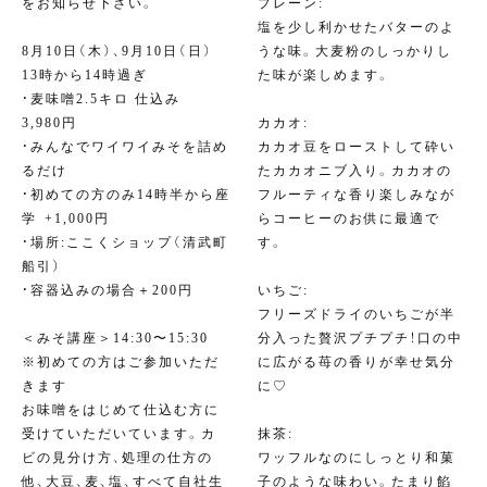
をお知らせ下さい。
プレーン:
塩を少し利かせたバターのよ
8月10日（木）、9月10日（日）
うな味。大麦粉のしっかりし
13時から14時過ぎ⁣
た味が楽しめます。
・麦味噌2.5キロ 仕込み
3,980円⁣
カカオ:
・みんなでワイワイみそを詰め
カカオ豆をローストして砕い
るだけ⁣
たカカオニブ入り。カカオの
・初めての方のみ14時半から座
フルーティな香り楽しみなが
学⁣ +1,000円
らコーヒーのお供に最適で
・場所:ここくショップ（清武町
す。
船引）⁣
⁣・容器込みの場合＋200円⁣
いちご:
⁣⁣
フリーズドライのいちごが半
＜みそ講座＞14:30〜15:30
分入った贅沢プチプチ！口の中
※初めての方はご参加いただ
に広がる苺の香りが幸せ気分
きます
に♡
お味噌をはじめて仕込む方に
受けていただいています。カ
抹茶:
ビの見分け方、処理の仕方の
ワッフルなのにしっとり和菓
他、大豆、麦、塩、すべて自社生
子のような味わい。たまり餡