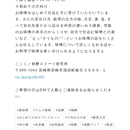
＜みそ講座＞14:30〜15:30
※初めての方向け
お味噌をはじめて仕込む方に受けていただいていま
す。カビの見分け方、処理の仕方の他、大豆、麦、塩、す
べて自社生産だから話せる内容の濃いみそ講座。市販
のお味噌の表示のからくりや、自分で仕込む味噌との違
いなど、「えっ！そうなの！？」というお味噌の話をたくさ
んお伝えしています。味噌について詳しくなれるほか、
お料理で味噌を使い分けられるようになりますよ
ここく／発酵スイーツ研究所
〒889-1604 宮崎県宮崎市清武町船引３９９６−１
https://goo.gl/maps/am6hmyHCEZ32
ご希望の方はDMで人数とご連絡先をお知らせくださ
い。
#麦味噌
#フムス味噌
#塩麹
#潮麹
#はじめてのみそづくりセット
#十日みその会
#麻尻大豆
#沖の潮
#在来種
#自然栽培
#発酵
#発酵ライフ
#熟成