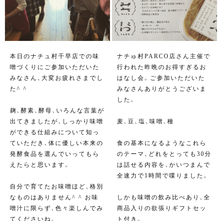
本日のナチュ村千早店での味
ナチゅ村PARCO店さん主催で
噌づくりにご参加いただいた
行われた昨晩のお得すぎるお
みなさん、大変お疲れさまでし
はなし会。ご参加いただいた
た^ ^
みなさんありがとうございま
した。
麹、酵素、酵母、いろんな言葉が
出てきましたが、しっかり味噌
麦、豆、塩、味噌、種
ができる仕組みについて知っ
ていただき、体に優しい本来の
食の基本になるようなこれら
発酵食品を選んでいってもら
のテーマ、どれをとっても30分
えたらと思います。
は話せる内容を、かいつまんで
全速力で1時間で喋りました。
自分で育てたお味噌ほど、格別
なものはありません^ ^ お味
しかも味噌の飲み比べあり、全
噌汁に限らず、色々楽しんでみ
商品入りの欲張りギフトセッ
てくださいね。
ト付き。