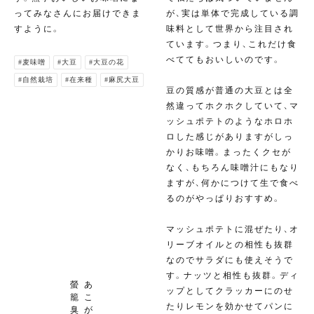
ってみなさんにお届けできま
が、実は単体で完成している調
すように。
味料として世界から注目され
ています。つまり、これだけ食
べててもおいしいのです。
#麦味噌
#大豆
#大豆の花
#自然栽培
#在来種
#麻尻大豆
豆の質感が普通の大豆とは全
然違ってホクホクしていて、マ
ッシュポテトのようなホロホ
ロした感じがありますがしっ
かりお味噌。まったくクセが
なく、もちろん味噌汁にもなり
ますが、何かにつけて生で食べ
るのがやっぱりおすすめ。
マッシュポテトに混ぜたり、オ
リーブオイルとの相性も抜群
なのでサラダにも使えそうで
す。ナッツと相性も抜群。ディ
螢
あ
ップとしてクラッカーにのせ
籠
こ
たりレモンを効かせてパンに
臭
が