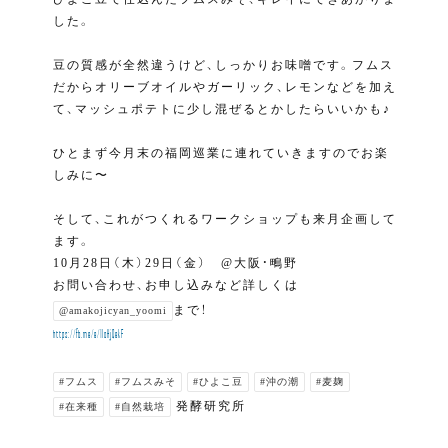
した。
豆の質感が全然違うけど、しっかりお味噌です。フムス
だからオリーブオイルやガーリック、レモンなどを加え
て、マッシュポテトに少し混ぜるとかしたらいいかも♪
ひとまず今月末の福岡巡業に連れていきますのでお楽
しみに〜
そして、これがつくれるワークショップも来月企画して
ます。
10月28日（木）29日（金） @大阪・鴫野
お問い合わせ、お申し込みなど詳しくは
まで！
@amakojicyan_yoomi
https://fb.me/e/1IoHjQekF
#フムス
#フムスみそ
#ひよこ豆
#沖の潮
#麦麹
発酵研究所
#在来種
#自然栽培