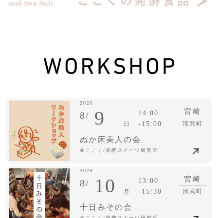
2026
9
宮崎
14:00
8/
-15:00
清武町
日
ぬか床美人の会
＠ここく/発酵スイーツ研究所
2026
10
宮崎
13:00
8/
-15:30
清武町
月
十日みその会
＠ここく/発酵スイーツ研究所