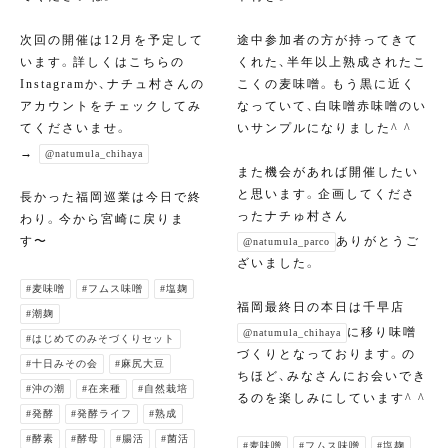
次回の開催は12月を予定して
途中参加者の方が持ってきて
います。詳しくはこちらの
くれた、半年以上熟成されたこ
Instagramか、ナチュ村さんの
こくの麦味噌。もう黒に近く
アカウントをチェックしてみ
なっていて、白味噌赤味噌のい
てくださいませ。
いサンプルになりました^ ^
→
@natumula_chihaya
また機会があれば開催したい
と思います。企画してくださ
長かった福岡巡業は今日で終
ったナチゅ村さん
わり。今から宮崎に戻りま
す〜
ありがとうご
@natumula_parco
ざいました。
#麦味噌
#フムス味噌
#塩麹
福岡最終日の本日は千早店
#潮麹
に移り味噌
@natumula_chihaya
#はじめてのみそづくりセット
づくりとなっております。の
#十日みその会
#麻尻大豆
ちほど、みなさんにお会いでき
#沖の潮
#在来種
#自然栽培
るのを楽しみにしています^ ^
#発酵
#発酵ライフ
#熟成
#酵素
#酵母
#腸活
#菌活
#麦味噌
#フムス味噌
#塩麹