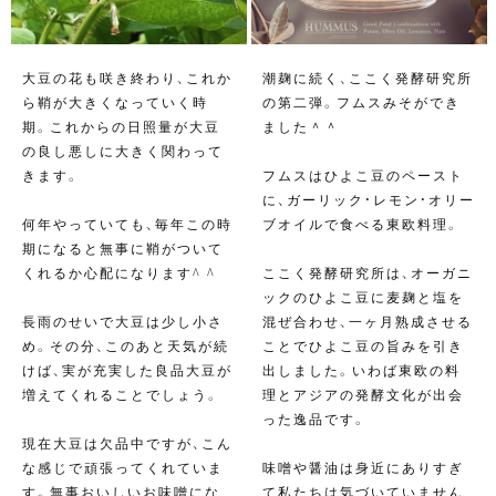
大豆の花も咲き終わり、これか
潮麹に続く、ここく発酵研究所
ら鞘が大きくなっていく時
の第二弾。フムスみそができ
期。これからの日照量が大豆
ました＾＾
の良し悪しに大きく関わって
きます。
フムスはひよこ豆のペースト
に、ガーリック・レモン・オリー
何年やっていても、毎年この時
ブオイルで食べる東欧料理。
期になると無事に鞘がついて
くれるか心配になります^ ^
ここく発酵研究所は、オーガニ
ックのひよこ豆に麦麹と塩を
長雨のせいで大豆は少し小さ
混ぜ合わせ、一ヶ月熟成させる
め。その分、このあと天気が続
ことでひよこ豆の旨みを引き
けば、実が充実した良品大豆が
出しました。いわば東欧の料
増えてくれることでしょう。
理とアジアの発酵文化が出会
った逸品です。
現在大豆は欠品中ですが、こん
な感じで頑張ってくれていま
味噌や醤油は身近にありすぎ
す。無事おいしいお味噌にな
て私たちは気づいていません