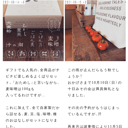
2021-09-14 v0
2021-09-13 v0
ギフトでも人気の、全商品がチ
この雨が止んだらもう秋でし
ビチビ楽しめるよくばりセッ
ょうか？
ト。「おためし」と言いながら、
おかげさまで10月10日（日）の
麦味噌は100gも
十日みその会は満員御礼とな
入ってるわけですが…
りました。
これに加えて、全て自家製だか
その次の予約がもうはじまっ
ら話せる、麦、豆、塩、味噌、種
ているんですが、汗
のおはなしがセットになりま
した。
再来月は諸事情により11月5日