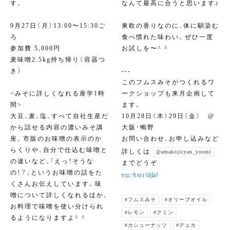
す。
なんて最高に合うと思います♪
9月27日（月）13:00〜15:30ご
東欧の香りなのに、体に馴染む
ろ
食べ慣れた味わい。ぜひ一度
参加費 5,000円
お試しを〜^ ^
麦味噌2.5kg持ち帰り（容器つ
き）
---
このフムスみそがつくれるワ
<みそに詳しくなれる座学1時
ークショップも来月企画して
間>
ます。
大豆、麦、塩、すべて自社生産だ
10月28日（木）29日（金） @
から話せる内容の濃いみそ講
大阪・鴫野
座。市販のお味噌の表示のか
お問い合わせ、お申し込みなど
らくりや、自分で仕込む味噌と
詳しくは
@amakojicyan_yoomi
の違いなど、「えっ！そうな
までどうぞ
の！？」というお味噌の話をた
https://fb.me/e/1IoHjQekF
くさんお伝えしています。味
噌について詳しくなれるほか、
#フムスみそ
#オリーブオイル
お料理で味噌を使い分けられ
#レモン
#クミン
るようになりますよ^ ^
#カシューナッツ
#デュカ