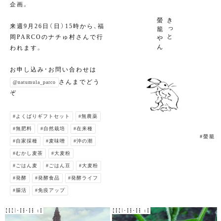
企画。
螢
き
来週9月26日（日）15時から、福
っ
籠
と
岡PARCOのナチゅ村さんで行
や
ん
われます。
お申し込み・お問い合わせは
さんまでどう
@natumula_parco
ぞ
#よくばりギフトセット
#無農薬
#無肥料
#自然栽培
#在来種
#螢籠
#自家採種
#麦味噌
#沖の潮
#むかし麦茶
#大麦粉
#ごはん麦
#ごはん豆
#大麦粉
#発酵
#発酵食品
#発酵ライフ
#腸活
#免疫アップ
2021-09-09 v0
2021-09-06 v0