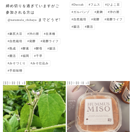
#Duccah
#フムス
#ひよこ豆
締め切りを過ぎていますがご
参加される方は
#ガルバンゾ
#麦麹
#沖の潮
までどうぞ！
#自然栽培
#発酵
#発酵ライフ
@natumula_chihaya
#腸活
#菌活
#麻尻大豆
#沖の潮
#在来種
#自然栽培
#発酵
#発酵ライフ
#熟成
#酵素
#酵母
#腸活
#菌活
#福岡
#千早
#みそづくり
#みそ仕込み
#手前味噌
2021-09-20 v0
2021-09-18 v0