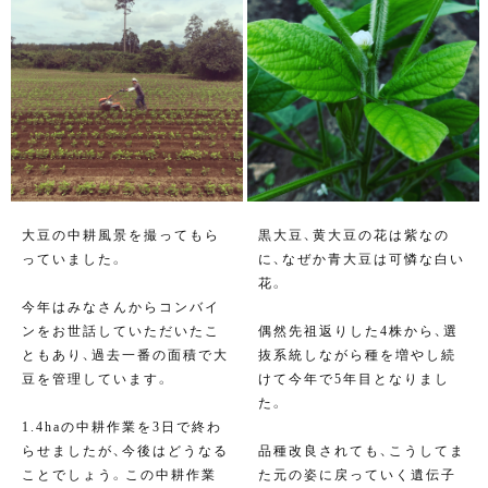
大豆の中耕風景を撮ってもら
黒大豆、黄大豆の花は紫なの
っていました。
に、なぜか青大豆は可憐な白い
花。
今年はみなさんからコンバイ
ンをお世話していただいたこ
偶然先祖返りした4株から、選
ともあり、過去一番の面積で大
抜系統しながら種を増やし続
豆を管理しています。
けて今年で5年目となりまし
た。
1.4haの中耕作業を3日で終わ
らせましたが、今後はどうなる
品種改良されても、こうしてま
ことでしょう。この中耕作業
た元の姿に戻っていく遺伝子