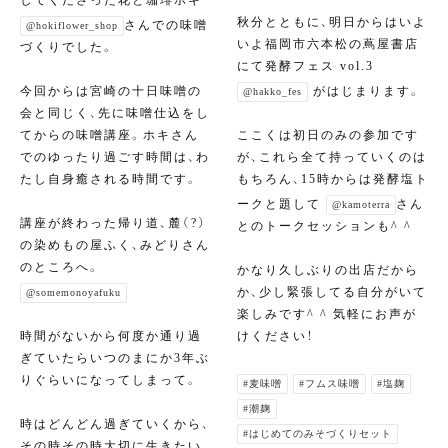
してくださった花と珈琲ホキ
秋分とともに、明日からはいよ
さんでの味噌
@hokiflower_shop
いよ福岡市六本松の蔦屋書店
づくりでした。
にて発酵フェス vol.3
今回からは宮崎の十日味噌の
がはじまります。
@hakko_fes
会と同じく、先に味噌仕込をし
てからの味噌講座。ホキさん
ここくは初日のみの参加です
でのゆったり過ごす時間は、わ
が、これら全て持っていくのは
たし自身癒される時間です。
もちろん、15時からは発酵塩ト
ークと題して
さん
@kamoterra
講座が終わった帰り道、麓（?）
とのトークセッションも^ ^
の染めもの屋ふく、みどりさん
のところへ。
かなり久しぶりの出店だから
か、少し緊張してる自分がいて
@somemonoyafuku
楽しみです^ ^ 気軽にお声が
時間がないから何度か通り過
けください！
ぎていたらいつのまにか3年ぶ
りぐらいになってしまって。
#麦味噌
#フムス味噌
#塩麹
#潮麹
時はどんどん過ぎていくから、
#はじめてのみそづくりセット
その時その時大切に生きたい