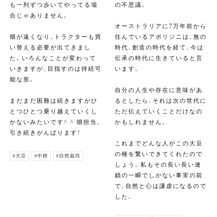
も一列ずつ歩いてやってる場
の不思議。
合じゃありません。
オーストラリアに7万年前から
畑が遠くなり、トラクターも買
住んでいるアボリジニは、無の
い替える必要が出てきまし
時代、創造の時代を経て、今は
た。いろんなことが変わって
伝承の時代に生きていると言
いきますが、目指すのは持続可
います。
能な形。
自分の人生や存在に意味があ
まだまだ困難は続きますがひ
るとしたら、それは次の世代に
とつひとつ乗り越えていくし
ただ伝えていくことだけなの
かないみたいです^ ^ 畑担当、
かもしれません。
引き続きがんばります！
これまでどんな人がこの大豆
の種を繋いできてくれたので
#大豆
#中耕
#自然栽培
しょう。私もその長い長い連
鎖の一瞬でしかない事実の前
で、自然と心は謙虚になるので
した。