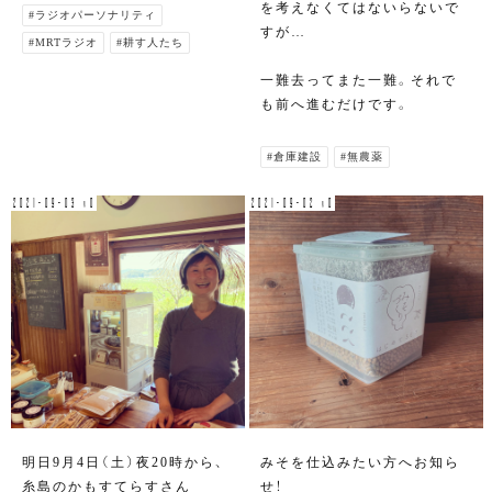
を考えなくてはないらないで
#ラジオパーソナリティ
すが…
#MRTラジオ
#耕す人たち
一難去ってまた一難。それで
も前へ進むだけです。
#倉庫建設
#無農薬
2021-09-03 v0
2021-09-02 v0
明日9月4日（土）夜20時から、
みそを仕込みたい方へお知ら
糸島のかもすてらすさん
せ！