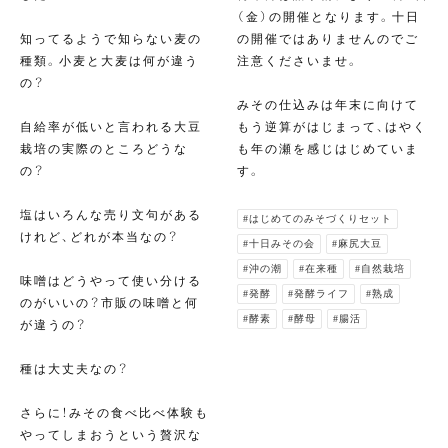
（金）の開催となります。十日
知ってるようで知らない麦の
の開催ではありませんのでご
種類。小麦と大麦は何が違う
注意くださいませ。
の？
みその仕込みは年末に向けて
自給率が低いと言われる大豆
もう逆算がはじまって、はやく
栽培の実際のところどうな
も年の瀬を感じはじめていま
の？
す。
塩はいろんな売り文句がある
#はじめてのみそづくりセット
けれど、どれが本当なの？
#十日みその会
#麻尻大豆
#沖の潮
#在来種
#自然栽培
味噌はどうやって使い分ける
#発酵
#発酵ライフ
#熟成
のがいいの？市販の味噌と何
#酵素
#酵母
#腸活
が違うの？
種は大丈夫なの？
さらに！みその食べ比べ体験も
やってしまおうという贅沢な