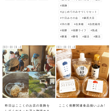
#潮麹
#はじめてのみそづくりセット
#十日みその会
#麻尻大豆
#沖の潮
#在来種
#自然栽培
#発酵
#発酵ライフ
#熟成
#酵素
#酵母
#腸活
#菌活
2021-09-26 v0
2021-09-23 v0
昨日はここくのお店の装飾を
ここく発酵関連食品揃いぶみ！