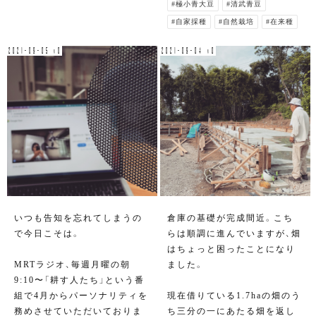
#極小青大豆
#清武青豆
#自家採種
#自然栽培
#在来種
2021-09-05 v0
2021-09-04 v0
いつも告知を忘れてしまうの
倉庫の基礎が完成間近。こち
で今日こそは。
らは順調に進んでいますが、畑
はちょっと困ったことになり
MRTラジオ、毎週月曜の朝
ました。
9:10〜「耕す人たち」という番
組で4月からパーソナリティを
現在借りている1.7haの畑のう
務めさせていただいておりま
ち三分の一にあたる畑を返し