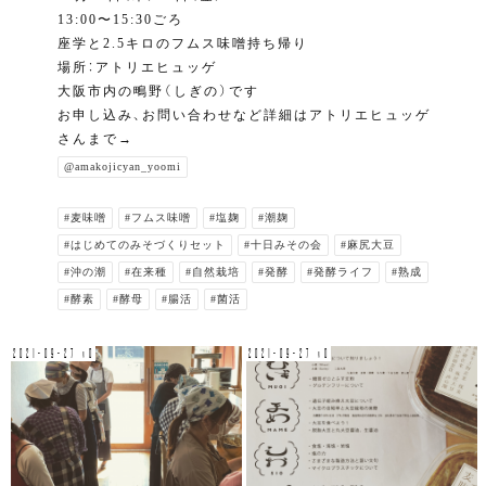
13:00〜15:30ごろ
座学と2.5キロのフムス味噌持ち帰り
場所：アトリエヒュッゲ
大阪市内の鴫野（しぎの）です
お申し込み、お問い合わせなど詳細はアトリエヒュッゲ
さんまで→
@amakojicyan_yoomi
#麦味噌
#フムス味噌
#塩麹
#潮麹
#はじめてのみそづくりセット
#十日みその会
#麻尻大豆
#沖の潮
#在来種
#自然栽培
#発酵
#発酵ライフ
#熟成
#酵素
#酵母
#腸活
#菌活
2021-09-27 v0
2021-09-27 v0