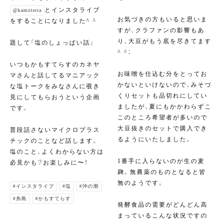
とインスタライブ
@kamoterra
お気づきの方もいると思いま
をすることになりました^ ^
すが、クラファンの影響もあ
り、大豆がもう底を尽きてます
題して「塩のしょっぱい話」
^ ^；
いつもかもすてらすのカネヤ
お味噌を仕込む分をとってお
マさんと話してるマニアック
かないといけないので、みそづ
な塩トークをみなさんに覗き
くりセットも品切れにしてい
見にしてもらおうという企画
ましたが、夏にもかかわらずこ
です。
このところ希望者が多いので
大豆抜きのセットで購入でき
普段話さないマイクロプラス
るようにいたしました。
チックのことなど話します。
塩のこと、よくわからない方は
1番手に入らないのが生の麦
必見かも？お楽しみに〜！
麹。無農薬のものとなると皆
無のようです。
#インスタライブ
#塩
#沖の潮
#糸島
#かもすてらす
発酵食品の需要がどんどん高
まっているこんな状況ですの