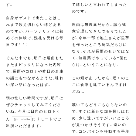
す。
てほしいと言われてしまった
のです。
自身がゲストで出たことはこ
れまで数え切れないほどある
理由は無農薬だから。誠心誠
のですが、パーソナリティは初
意管理してきたつもりでした
めての体験で、洗礼を受ける毎
が、今年一部で地主さんが里芋
日です^ ^；
を作ったところ病気だらけに
なり、それが長雨のせいではな
そんな中でも、明日は選曲もた
く、無農薬でやっている=菌だ
またまピッタリになった内容
らけ、ということになり。
で、長雨やコロナや昨日の倉庫
の話にもつながるような、味わ
この畑があったから、近くのこ
い深い話になったはず。
こに倉庫を建ているんですけ
どね…
朝の忙しい時間ですが、明日は
ぜひチェックしてみてくださ
嘆いてもどうにもならないの
いね。今月は日向のヒロトく
で、すぐに新たな畑を探しはじ
め、少し遠いですがいいところ
ん
にリモートでご
@hirototto
が見つかりそうです。遠いの
出演いただきます。
で、コンバインを移動する手段