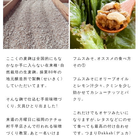
ここくの麦麹は全国的にもな
フムスみそ、オススメの食べ方
かなか手に入らない在来種・自
その①
然栽培の生麦麹。操業80年の
地元醸造所で製麴（せいきく）
フムスみそにオリーブオイル
していただいてます。
とレモン汁少々、クミンを少し
効かせてカシューナッツとパ
そんな麹で仕込む手前味噌づ
クリ。
くり、欠員ひとり出ました！
これだけでもオヤツみたいに
来週の月曜日に福岡のナチゅ
なりますが、レタスなどにのせ
村千早店さんで行われる味噌
て食べても最高の付け合わせ
づくり教室、あと一名いけま
です。つまりDukkah（デュカ）