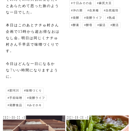
#十日みその会
#麻尻大豆
とあらためて思った旅のよう
#沖の潮
#在来種
#自然栽培
な一日でした。
#発酵
#発酵ライフ
#熟成
本日はこのあとナチゅ村さん
#酵素
#酵母
#腸活
#菌活
企画で15時から超お得なおは
なし会。明日は同じくナチゅ
村さん千早店で味噌づくりで
す。
今日はどんな一日になるか
な？いい時間になりますよう
に。
#那珂川
#味噌づくり
#手前味噌
#発酵ライフ
#発酵食品
#みそホキ
2021-09-22 v0
2021-09-20 v0