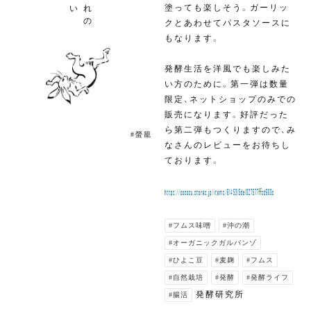
塗っても楽しそう。ガーリッ
い
れ
の
クとあわせてパスタソースに
もなります。
発酵生活を洋風でも楽しみた
い方のために。第一弾は数量
限定、ネットショップのみでの
販売になります。好評だった
ら第二弾もつくりますので、み
#螢籠
なさんのレビューをお待ちし
ております。
https://cococu.stores.jp/items/6145315da1027577ffcd903c
#フムス味噌
#沖の潮
#オーガニックガルバンゾ
#ひよこ豆
#麦麹
#フムス
#自然栽培
#発酵
#発酵ライフ
発酵研究所
#腸活