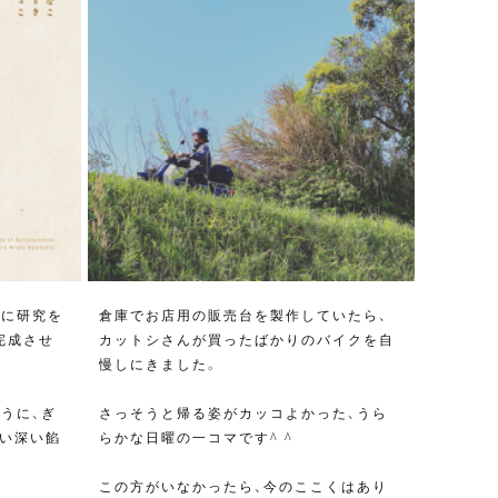
究に研究を
倉庫でお店用の販売台を製作していたら、
完成させ
カットシさんが買ったばかりのバイクを自
慢しにきました。
うに、ぎ
さっそうと帰る姿がカッコよかった、うら
い深い餡
らかな日曜の一コマです^ ^
この方がいなかったら、今のここくはあり