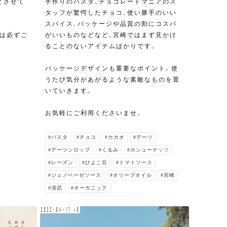
とさせて
手作りのパスタ、チョコレートマニアのス
タッフが驚愕したチョコ、使い勝手のいい
スパイス、パッケージや品質の割にコスパ
は必ずご
がいいものなどなど、宮崎ではまず見かけ
ることのないアイテムばかりです。
パッケージデザインも重要なポイント。使
うたび気分があがるような素敵なものを置
いていきます。
お気軽にご利用くださいませ。
#パスタ
#チョコ
#カカオ
#デーツ
#デーツシロップ
#くるみ
#カシューナッツ
#レーズン
#ひよこ豆
#トマトソース
#ジェノベーゼソース
#オリーブオイル
#宮崎
#清武
#オーガニック
2022-04-17 v0