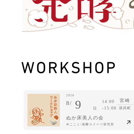
2026
9
宮崎
14:00
8/
-15:00
清武町
日
ぬか床美人の会
＠ここく/発酵スイーツ研究所