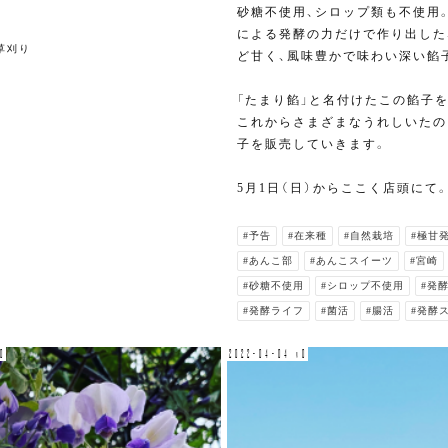
砂糖不使用、シロップ類も不使用
による発酵の力だけで作り出した
草刈り
ど甘く、風味豊かで味わい深い餡
「たまり餡」と名付けたこの餡子を
これからさまざまなうれしいたの
子を販売していきます。
5月1日（日）からここく店頭にて
#予告
#在来種
#自然栽培
#極甘
#あんこ部
#あんこスイーツ
#宮崎
#砂糖不使用
#シロップ不使用
#発
#発酵ライフ
#菌活
#腸活
#発酵
0
2022-04-04 v0