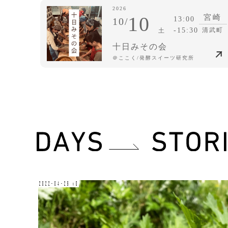
2026
10
宮崎
13:00
10/
-15:30
清武町
土
十日みその会
＠ここく/発酵スイーツ研究所
2022-04-29 v0