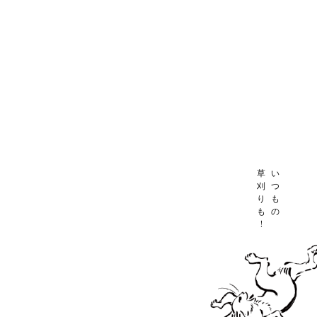
草
い
刈
つ
り
も
も
の
！