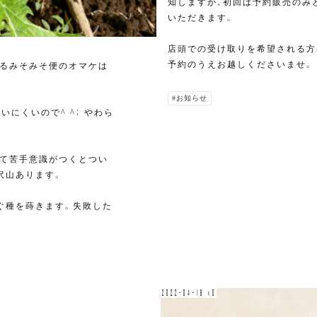
知しますが、初回は予約販売のみ
いただきます。
店頭での受け取りを希望される方
予約のうえお越しくださいませ。
いるみそみそ便のオマケは
#お知らせ
にくいので^ ^； やわら
して苦手意識がつくとつい
沢山あります。
ぐ種を蒔きます。失敗した
2022-04-18 v0