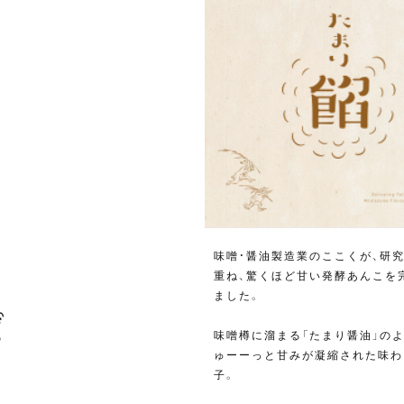
味噌・醤油製造業のここくが、研
重ね、驚くほど甘い発酵あんこを
ました。
味噌樽に溜まる「たまり醤油」のよ
ゅーーっと甘みが凝縮された味わ
子。