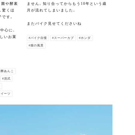
。菌や酵素
ません。知り合ってからもう10年という歳
、驚くほ
月が流れてしまいました。
子です。
またバイク見せてくださいね
中心に、
しいお菓
#バイク自慢
#スーパーカブ
#ホンダ
#畑の風景
。
発酵あんこ
#清武
酵
スイーツ