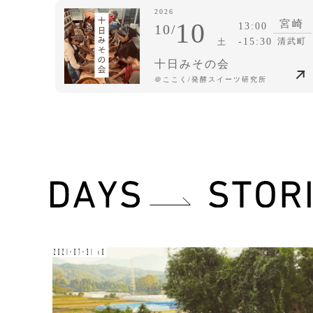
2026
10
宮崎
13:00
10/
-15:30
清武町
土
十日みその会
＠ここく/発酵スイーツ研究所
2021-07-31 v0