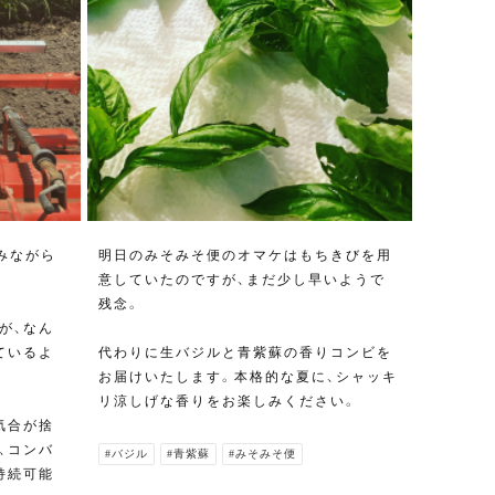
みながら
明日のみそみそ便のオマケはもちきびを用
意していたのですが、まだ少し早いようで
残念。
が、なん
ているよ
代わりに生バジルと青紫蘇の香りコンビを
お届けいたします。本格的な夏に、シャッキ
リ涼しげな香りをお楽しみください。
気合が捨
、コンバ
#バジル
#青紫蘇
#みそみそ便
持続可能