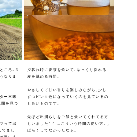
ところ。3
夕暮れ時に麦茶を炊いて、ゆっくり揺れる
うなりま
麦を眺める時間。
やさしくて甘い香りを楽しみながら、少し
ター三昧
ずつピンク色になっていくのを見ているの
れ間を見つ
も良いものです。
先ほど出涸らしをご飯と炊いてくれてる方
マって出
もいました^ ^ …こういう時間の使い方、し
してまし
ばらくしてなかったなぁ。
が整いま