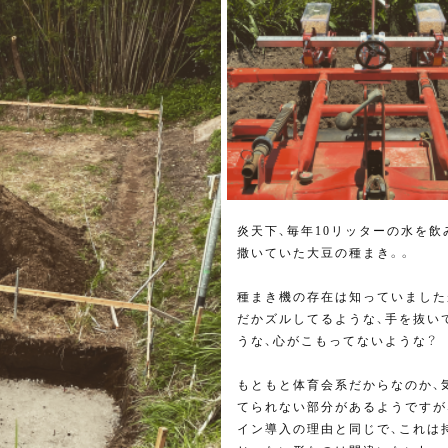
炎天下、毎年10リッターの水を飲
撒いていた大豆の種まき。。
種まき機の存在は知っていました
だかズルしてるような、手を抜い
うな、心がこもってないような？
もともと体育会系だからなのか、
てられない部分があるようですが
イン導入の理由と同じで、これは