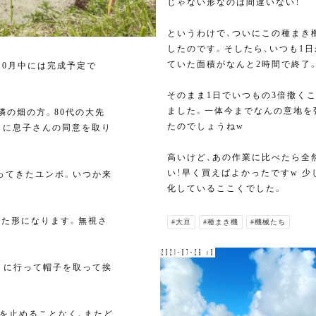
じゃない形なのは間違いない！
というわけで、ついにこの種まき
したのです。そしたら、いつも1
ていた面積がなんと2時間で終了
10月中には完成予定で
そのまま1日でいつもの3倍撒く
ました。一体今までなんの意地を
隣の畑の方。80代の大先
たのでしょうねw
しに息子さんの同意を取り
高いけど、あの作業に比べたら全
い！早く買えばよかったですw 少
ってきたユンボ。いつか来
化しているここくでした。
てた形になります。無視さ
#大豆
#種まき機
#機械たち
2021-07-26 v0
くに行って帽子を取って挨
を止めることなく、またど