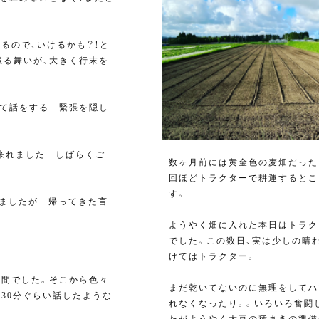
るので、いけるかも？！と
振る舞いが、大きく行末を
めて話をする…緊張を隠し
来れました…しばらくご
数ヶ月前には黄金色の麦畑だった
回ほどトラクターで耕運するとこ
す。
いましたが…帰ってきた言
ようやく畑に入れた本日はトラク
でした。この数日、実は少しの晴
けてはトラクター。
瞬間でした。そこから色々
まだ乾いてないのに無理をしてハ
30分ぐらい話したような
れなくなったり。。いろいろ奮闘
たがようやく大豆の種まきの準備