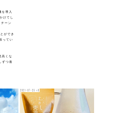
機を導入
日かけてし
。チーン
ことができ
張ってい
然高くな
しずつ進
2021-07-25 v0