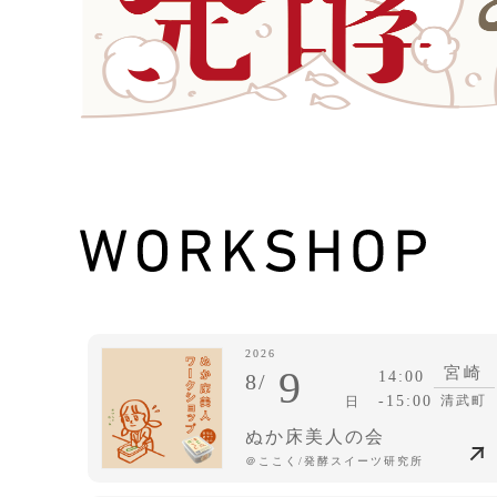
2026
9
宮崎
14:00
8/
-15:00
清武町
日
ぬか床美人の会
＠ここく/発酵スイーツ研究所