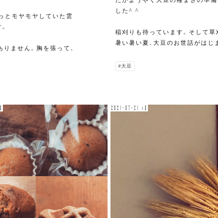
した^ ^
ずっとモヤモヤしていた雲
す。
稲刈りも待っています。そして草
暑い暑い夏、大豆のお世話がはじ
ありません。胸を張って、
#大豆
0
2021-07-21 v0