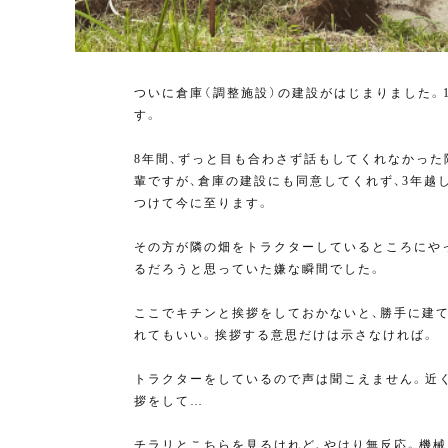
ついに倉庫（調整施設）の建設がはじまりました。
す。
8年間、ずっと目も合わさず話もしてくれなかった
輩ですが、倉庫の建設にも同意してくれず、3年越
つけて今に至ります。
その方が隣の畑をトラクターしているところにや
るだろうと思っていた嫌な瞬間でした。
ここでキチンと挨拶をしておかないと、勝手に建
れてもいい。挨拶する意思だけは示さなければ。
トラクターをしているので声は聞こえません。近
拶をして…
チラリとこちらを見るけれど、やはり無反応。機械