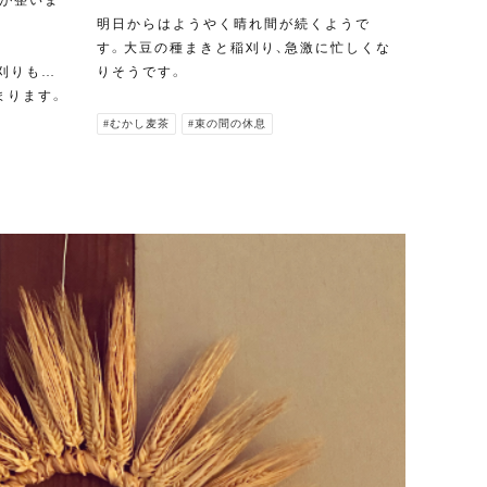
明日からはようやく晴れ間が続くようで
す。大豆の種まきと稲刈り、急激に忙しくな
刈りも…
りそうです。
まります。
#むかし麦茶
#束の間の休息