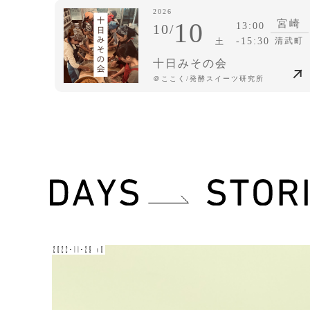
2026
10
宮崎
13:00
10/
-15:30
清武町
土
十日みその会
＠ここく/発酵スイーツ研究所
2022-11-29 v0