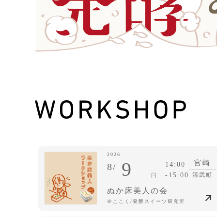
2026
9
宮崎
14:00
8/
-15:00
清武町
日
ぬか床美人の会
＠ここく/発酵スイーツ研究所