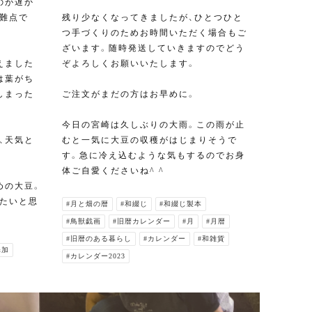
のが遅か
難点で
残り少なくなってきましたが、ひとつひと
つ手づくりのためお時間いただく場合もご
ざいます。随時発送していきますのでどう
えました
ぞよろしくお願いいたします。
は葉がち
しまった
ご注文がまだの方はお早めに。
今日の宮崎は久しぶりの大雨。この雨が止
、天気と
むと一気に大豆の収穫がはじまりそうで
す。急に冷え込むような気もするのでお身
体ご自愛くださいね^ ^
めの大豆。
たいと思
#月と畑の暦
#和綴じ
#和綴じ製本
#鳥獣戯画
#旧暦カレンダー
#月
#月暦
#旧暦のある暮らし
#カレンダー
#和雑貨
添加
#カレンダー2023