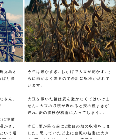
鹿児島オ
今年は暖かすぎ。おかげで大豆が乾かず、さ
っぱり参
らに雨がよく降るので余計に収穫が遅れて
います。
なさん、
大豆を撒いた後は麦を撒かなくてはいけま
^
せん。大豆の収穫が遅れると麦の種まきが
遅れ、麦の収穫が梅雨に入ってしまう。。
めに準備
温かさ、
昨日、雨が降る前に2枚目の畑の収穫をしま
という選
した。思っていた以上に台風の被害は大き