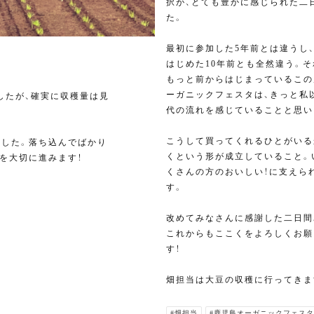
択が、とても豊かに感じられた二
た。
最初に参加した5年前とは違うし
はじめた10年前とも全然違う。
もっと前からはじまっているこの
ーガニックフェスタは、きっと私
したが、確実に収穫量は見
代の流れを感じていることと思い
。
こうして買ってくれるひとがいる
ました。落ち込んでばかり
くという形が成立していること。
を大切に進みます！
くさんの方のおいしい！に支えら
す。
改めてみなさんに感謝した二日間
これからもここくをよろしくお願
す！
畑担当は大豆の収穫に行ってきます
#畑担当
#鹿児島オーガニックフェスタ