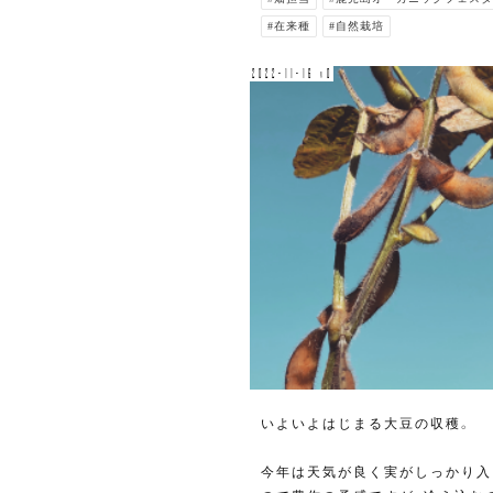
#在来種
#自然栽培
2022-11-16 v0
いよいよはじまる大豆の収穫。
今年は天気が良く実がしっかり入