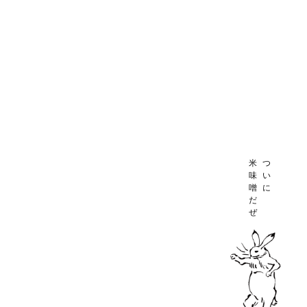
米
つ
味
い
噌
に
だ
ぜ