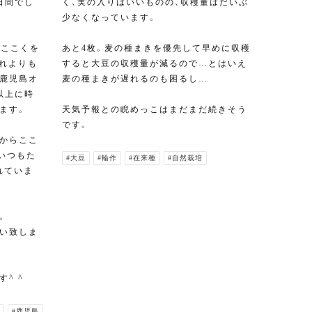
日間でし
く、実の入りはいいものの、収穫量はだいぶ
少なくなっています。
、ここくを
あと4枚。麦の種まきを優先して早めに収穫
それよりも
すると大豆の収穫量が減るので…とはいえ
鹿児島オ
麦の種まきが遅れるのも困るし…
以上に時
ます。
天気予報との睨めっこはまだまだ続きそう
です。
からここ
いつもた
#大豆
#輪作
#在来種
#自然栽培
れていま
。
い致しま
^ ^
#鹿児島