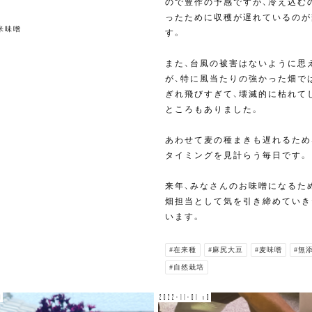
ので豊作の予感ですが、冷え込む
ったために収穫が遅れているのが
米味噌
す。
また、台風の被害はないように思
が、特に風当たりの強かった畑で
ぎれ飛びすぎて、壊滅的に枯れて
ところもありました。
あわせて麦の種まきも遅れるため
タイミングを見計らう毎日です。
来年、みなさんのお味噌になるた
畑担当として気を引き締めていき
います。
#在来種
#麻尻大豆
#麦味噌
#無
#自然栽培
0
2022-11-01 v0