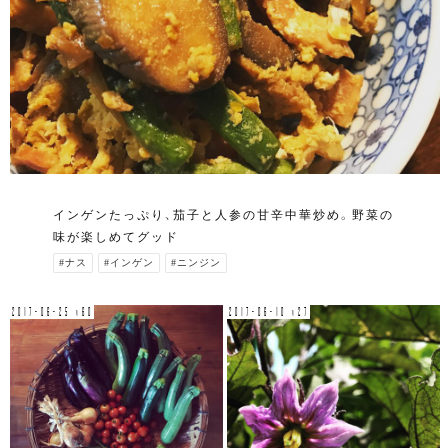
インゲンたっぷり、茄子と人参の甘辛中華炒め。野菜の
味が楽しめてグッド
#ナス
#インゲン
#ニンジン
2017-06-25 v60
2017-06-10 v27