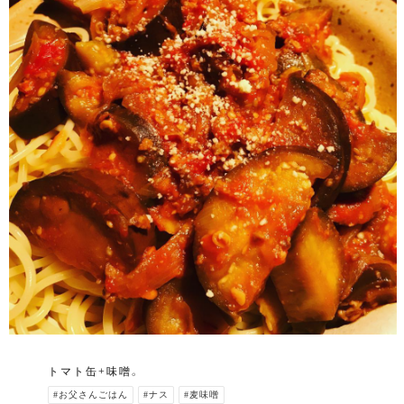
トマト缶+味噌。
#お父さんごはん
#ナス
#麦味噌