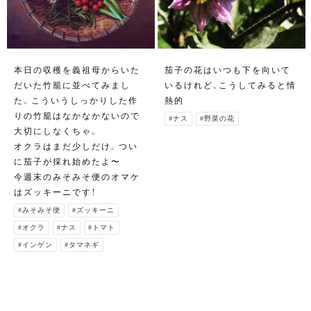
本日の収穫を義祖母からいた
茄子の花はいつも下を向いて
だいた竹籠に並べてみまし
いるけれど、こうしてみると情
た。こういうしっかりした作
熱的
りの竹籠はなかなかないので
#ナス
#野菜の花
大切にしなくちゃ。
オクラはまだ少しだけ。つい
に茄子が採れ始めたよ〜
今週末のみそみそ便のオマケ
はズッキーニです！
#みそみそ便
#ズッキーニ
#オクラ
#ナス
#トマト
#インゲン
#タマネギ