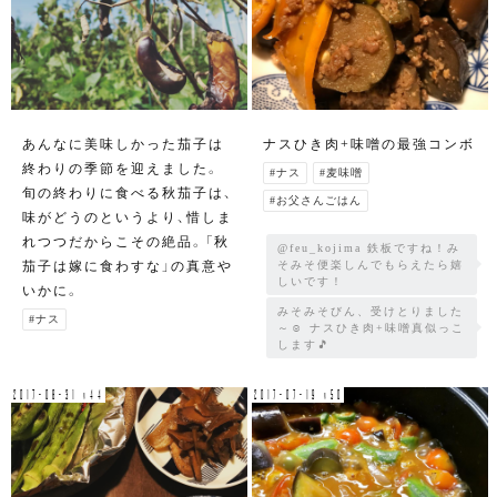
あんなに美味しかった茄子は
ナスひき肉+味噌の最強コンボ
終わりの季節を迎えました。
#ナス
#麦味噌
旬の終わりに食べる秋茄子は、
#お父さんごはん
味がどうのというより、惜しま
れつつだからこその絶品。「秋
@feu_kojima 鉄板ですね！み
茄子は嫁に食わすな」の真意や
そみそ便楽しんでもらえたら嬉
しいです！
いかに。
みそみそびん、受けとりました
#ナス
～☺️ ナスひき肉+味噌真似っこ
します🎵
2017-08-31 v44
2017-07-19 v50