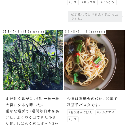
#ナス
#キュウリ
#インゲン
冠水免れてとりあえず良かった
ですね。
2018-07-05 v46 3comments
2017-10-02 v45 2comments
まだ吐く息が白い頃、一粒一粒
今日は運動会の代休。和風で
大切にタネを蒔いた。
秋茄子パスタです。
暖かな場所で2週間毎日水をあ
#お父さんごはん
#シカクマメ
げた。ようやく出てきた小さ
#ナス
な芽。しばらく君はずっと3セ