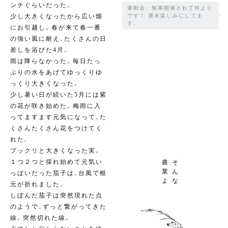
ンチぐらいだった。
運動会、無事開催されて何より
少し大きくなったから広い畑
です！ 週末楽しみにしてま
す。
にお引越し。春が来て春一番
の強い風に耐え、たくさんの日
差しを浴びた4月。
雨は降らなかった。毎日たっ
ぷりの水をあげてゆっくりゆ
っくり大きくなった。
少し暑い日が続いた5月には紫
の花が咲き始めた。梅雨に入
ってますます元気になって、た
くさんたくさん花をつけてく
れた。
プックリと大きくなった実。
１つ２つと採れ始めて元気い
農
そ
業
ん
っぱいだった茄子は、台風で根
よ
な
元が折れました。
しぼんだ茄子は突然現れた点
のようで、ずっと繋がってきた
線。突然切れた線。