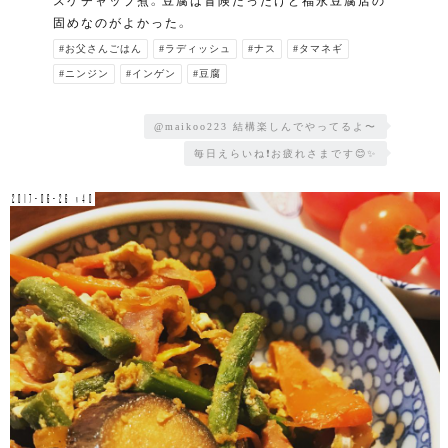
スケチャップ煮。豆腐は冒険だったけど福永豆腐店の
固めなのがよかった。
#お父さんごはん
#ラディッシュ
#ナス
#タマネギ
#ニンジン
#インゲン
#豆腐
@maikoo223 結構楽しんでやってるよ〜
毎日えらいね❗お疲れさまです😊✨
2017-06-26 v40