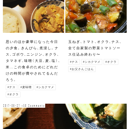
思いのほか豪華になった今日
玉ねぎ、トマト、オクラ、ナス、
の夕食。きんぴら、煮浸し。ナ
全て自家製の野菜トマトソー
ス、ゴボウ、ニンジン、オクラ、
ス仕込み終わり〜
タマネギ、味噌（大豆、麦、塩）、
#ナス
#シカクマメ
#オクラ
米…この食卓のためにどれだ
#お父さんごはん
けの時間が費やされてるんだ
ろう。
#ナス
#麦味噌
#シカクマメ
#オクラ
2017-06-27 v50 2comments