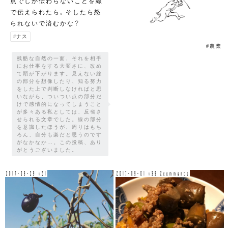
点でしか伝わらないことを線
で伝えられたら。そしたら怒
られないで済むかな？
#ナス
#農業
残酷な自然の一面、それを相手
にお仕事をする大変さに、改め
て頭が下がります。見えない線
の部分を想像したり、知る努力
をした上で判断しなければと思
いながら、ついつい点の部分だ
けで感情的になってしまうこと
が多々ある私としては、反省さ
せられる文章でした。線の部分
を意識したほうが、周りはもち
ろん、自分も楽だと思うのです
がなかなか…。この投稿、あり
がとうございました。
2017-09-29 v21
2017-09-01 v39 2comments