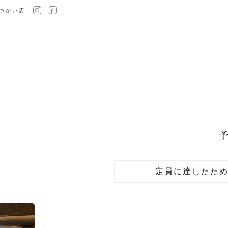
つかい店
定員に達したた