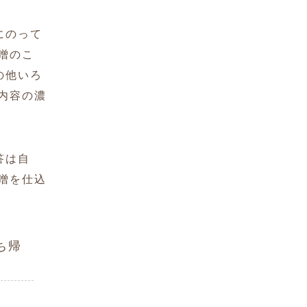
にのって
噌のこ
の他いろ
内容の濃
答は自
噌を仕込
ち帰