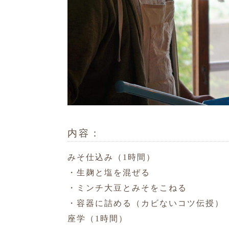
内容：
みそ仕込み（1時間）
・生麹と塩を混ぜる
・ミンチ大豆とみそをこねる
・容器に詰める（カビないコツ伝授）
座学（1時間）