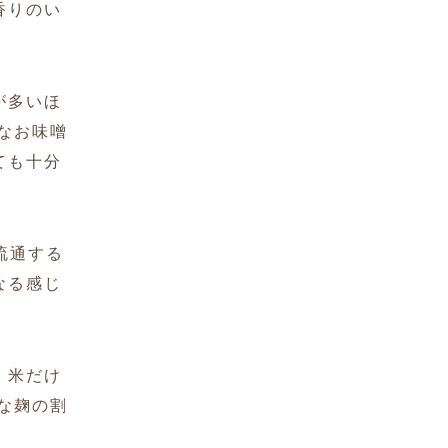
香りのい
が多いほ
なお味噌
ても十分
流通する
なる感じ
、米だけ
な麹の割