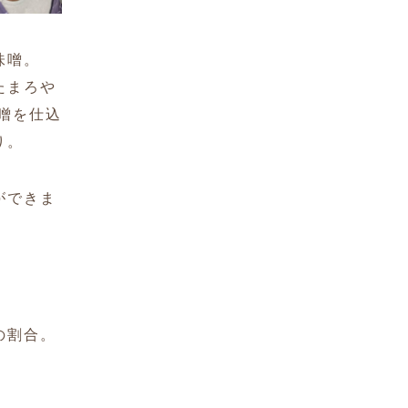
味噌。
たまろや
噌を仕込
り。
ができま
の割合。