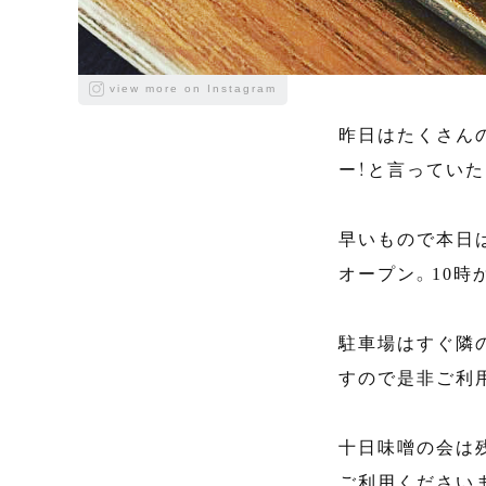
view more on Instagram
昨日はたくさん
ー！と言っていた
早いもので本日
オープン。10時
駐車場はすぐ隣
すので是非ご利
十日味噌の会は
ご利用ください