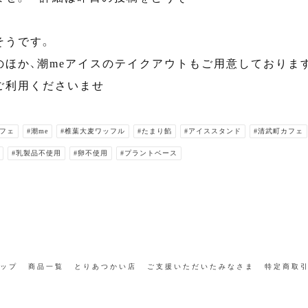
そうです。
のほか、潮meアイスのテイクアウトもご用意しておりま
ご利用くださいませ
カフェ
#潮me
#椎葉大麦ワッフル
#たまり餡
#アイススタンド
#清武町カフェ
#乳製品不使用
#卵不使用
#プラントベース
ョップ
商品一覧
とりあつかい店
ご支援いただいたみなさま
特定商取