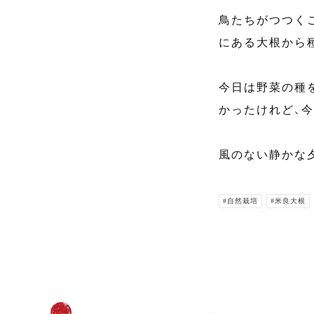
鳥たちがつつく
にある大根から
今日は野菜の種
かったけれど、
風のない静かな
#自然栽培
#米良大根