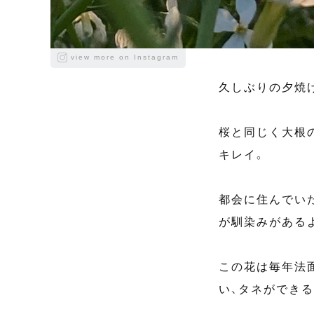
view more on Instagram
久しぶりの夕焼
桜と同じく大根
キレイ。
都会に住んでい
が馴染みがある
この花は毎年法
い、タネができ