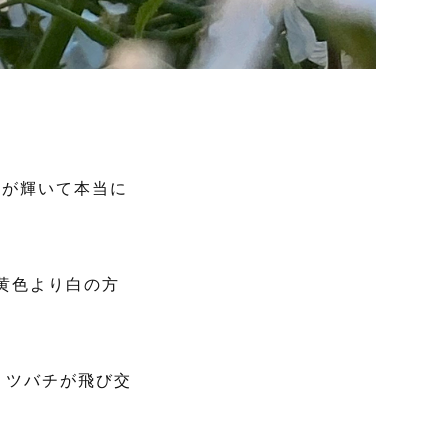
花が輝いて本当に
黄色より白の方
ミツバチが飛び交