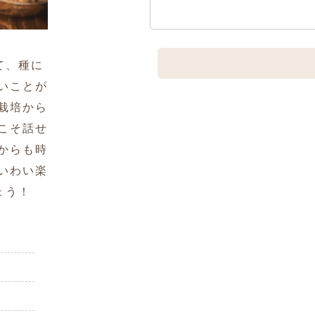
て、種に
いことが
栽培から
こそ話せ
からも時
いわい楽
ょう！