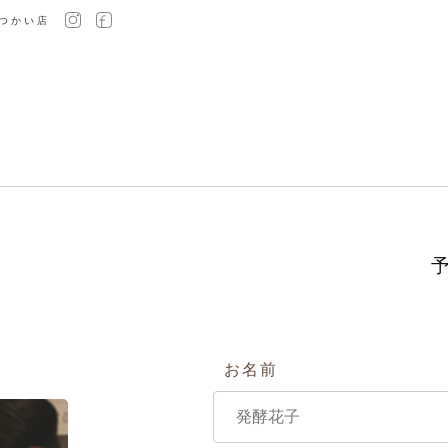
つかい店
お名前